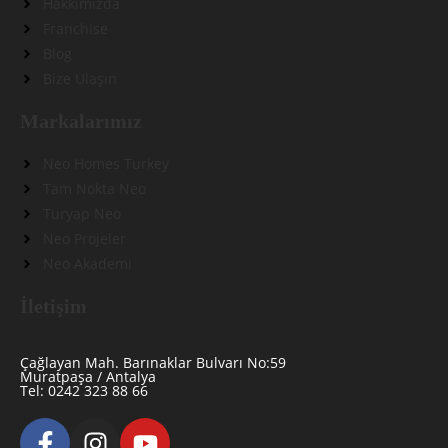
Hakkımızda
Franchise
Blog
Bize Ulaşın
Markalarımız
Neo Homes Turkey
Tam Nokta Neo
Turyap Neo
Neo Projeler
Neo Akademi
İletişim
Çağlayan Mah. Barınaklar Bulvarı No:59
Muratpaşa / Antalya
Tel: 0242 323 88 66